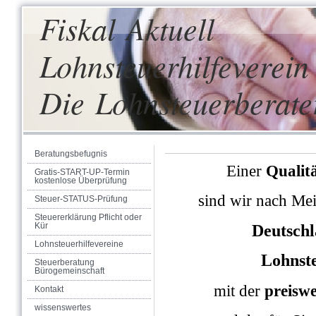
Fiskal Aktuell
Lohnsteuerhilfeverein 
Die Lohnsteuerberate
Beratungsbefugnis
Einer
Qualit
Gratis-START-UP-Termin
kostenlose Überprüfung
sind wir nach M
Steuer-STATUS-Prüfung
Steuererklärung Pflicht oder
Kür
Deutschl
Lohnsteuerhilfevereine
Lohnste
Steuerberatung
Bürogemeinschaft
mit der
preiswe
Kontakt
wissenswertes